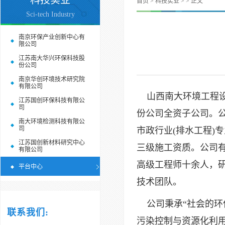
科技实业
首页
>
科技实业
>
> 正文
Sci-tech Industry
南京环保产业创新中心有
限公司
江苏南大华兴环保科技股
份公司
南京华创环境技术研究院
有限公司
山西南大环境工程设
江苏国创环保科技有限公
司
份公司全资子公司。公
南大环境检测科技有限公
司
市政行业(排水工程)
江苏国创新材料研究中心
三级施工资质。公司
有限公司
高级工程师十余人，
平台中心
技术团队。
公司秉承
“社会的
联系我们:
污染控制与资源化利