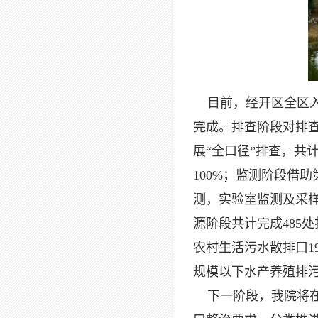
目前，经开区全区入
完成。排查阶段对排
展“全口径”排查，共
100%；监测阶段借
测，实验室监测及采样
源阶段共计完成485
农村生活污水散排口1
规模以下水产养殖排污
下一阶段，我院将在