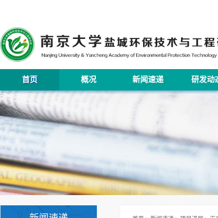
首页
概况
新闻速递
研发动