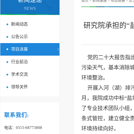
新闻速递
首页
>
新闻速递
>
项目进展
> 正
NEWS
研究院承担的“
新闻动态
公告公示
项目进展
党的二十大报告指出
行业前沿
污染天气，基本消除
学术交流
环境整治。
领导关怀
开展入河（湖）排污口
月，我院成功中标“盐
了专业技术团队小组
联系我们:
条式管控，建立健全
电话：0515-68773808
环境持续向好。