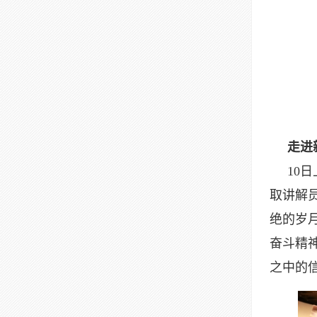
走进新
10日
取讲解
绝的岁
奋斗精
之中的