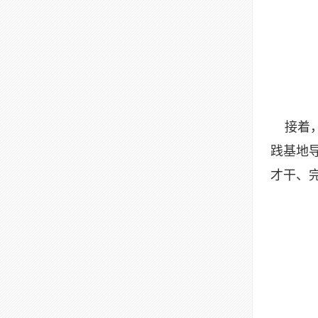
接着，
践基地
才干、