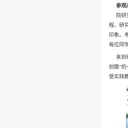
参观产
院研究
程。研
印象。
每位同
来到研
创路”
受实践