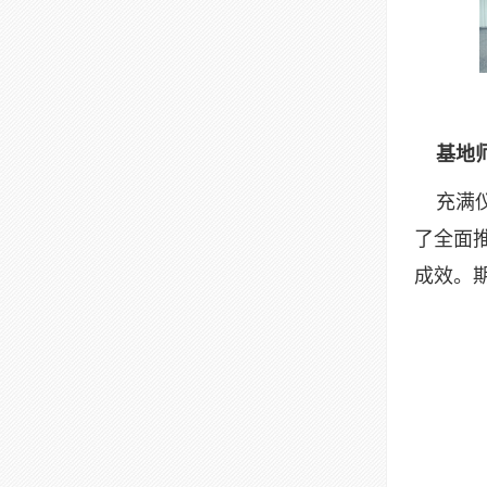
基地师
充满
了全面
成效。