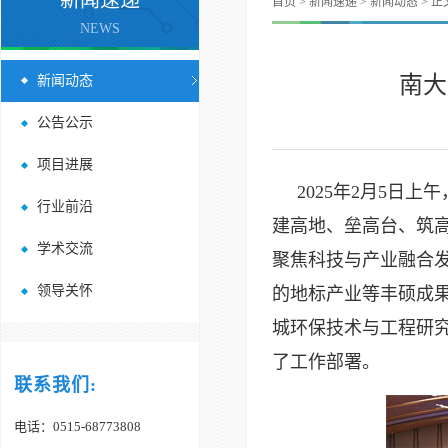
新闻速递
首页
>
新闻速递
>
新闻动态
> 正
NEWS
南大
新闻动态
公告公示
项目进展
2025年2月5日上
行业前沿
建高地、垒高台、筑
学术交流
聚焦科技与产业融合
领导关怀
的地标产业等丰硕成
城环保技术与工程研
了工作部署。
联系我们:
电话：0515-68773808