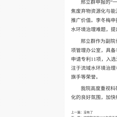
邢立群
申报
的
“
焦废弃物资源化与能
推广价值。李冬梅申
水环境治理难题，提
邢立群作为副院
项管理办公室，具备
申请专利
11
项，入选
注于流域水环境治理
旗手等荣誉。
我院高度重视科
化的良好氛围，加快
上一篇：没有了