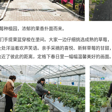
莓种植园，浓郁的果香扑面而来。
们手提果篮穿梭在垄间。大家一边仔细挑选成熟的草莓，
处处洋溢着欢声笑语。亲手采摘的喜悦、新鲜草莓的甘甜
拉近了彼此的距离，定格下春日里一幅幅温馨美好的画面