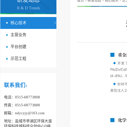
研发动态
首页
>
研发动态
>
核心技术
> 正
R & D Trends
核心技术
主营业务
平台创建
示范工程
联系我们:
电话：0515-68773808
传真：0515-68773888
邮箱：ndycyjy@163.com
地址：盐城市亭湖区环保大道
环保科技城科技众创中心D座