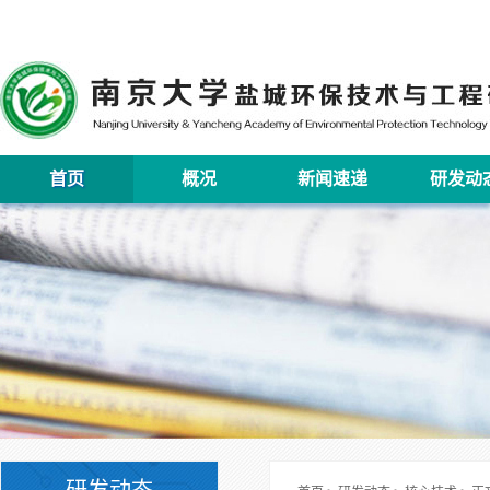
首页
概况
新闻速递
研发动