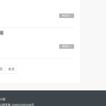
座
页
末页
心D座
网安备 32090202001048号