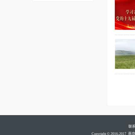
联系
Copyright © 2016