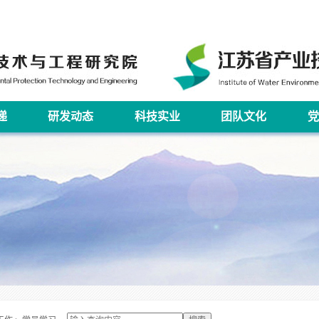
递
研发动态
科技实业
团队文化
党